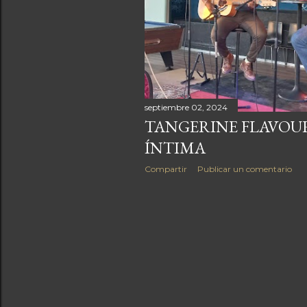
a
s
septiembre 02, 2024
TANGERINE FLAVOUR
ÍNTIMA
Compartir
Publicar un comentario