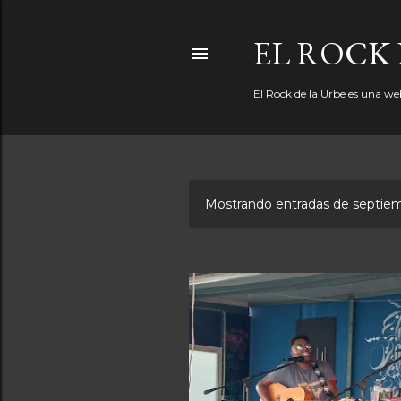
EL ROCK 
El Rock de la Urbe es una we
Mostrando entradas de septie
E
n
t
r
a
d