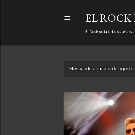
EL ROCK 
El Rock de la Urbe es una we
Mostrando entradas de agosto,
E
n
t
r
a
d