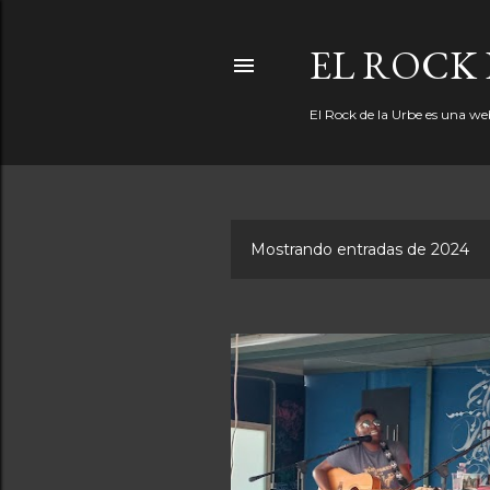
EL ROCK 
El Rock de la Urbe es una we
Mostrando entradas de 2024
E
n
t
r
a
d