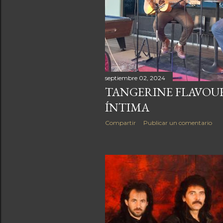
a
s
septiembre 02, 2024
TANGERINE FLAVOUR
ÍNTIMA
Compartir
Publicar un comentario