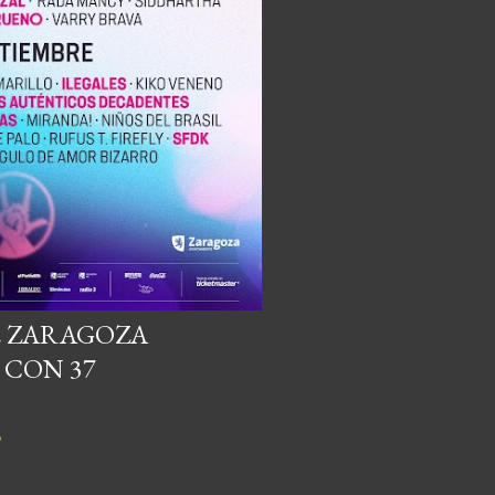
DE ZARAGOZA
 CON 37
o