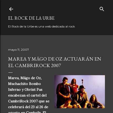
Ir al contenido principal
EL ROCK DE LA URBE
El Rock de la Urbe es una web dedicada al rock
mayo 11, 2007
MAREA Y MÄGO DE OZ ACTUARÁN EN
EL CAMBRIROCK 2007
Marea, Mägo de Oz,
Muchachito Bombo
Inferno y Obrint Pas
encabezan el cartel del
CambriRock 2007 que se
celebrará del 23 al 26 de
agosto en Cambrils. El