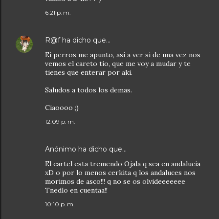
6:21 p. m.
R@f
ha dicho que…
Ei perros me apunto, así a ver si de una vez nos
vemos el careto tio, que me voy a mudar y te
tienes que enterar por aki.
Saludos a todos los demas.
Ciaoooo ;)
12:09 p. m.
Anónimo ha dicho que…
El cartel esta tremendo Ojala q sea en andalucia
xD o por lo menos cerkita q los andaluces nos
morimos de asco!!! q no se os olvideeeeeee
Tnedlo en cuentaa!!
10:10 p. m.