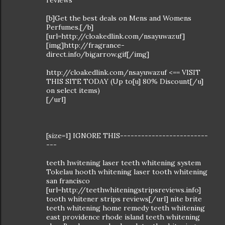
reviews
[b]Get the best deals on Mens and Womens
Perfumes.[/b]
[url=http://cloakedlink.com/nsayuwazuf]
[img]http://fragrance-
direct.info/bigarrow.gif[/img]
http://cloakedlink.com/nsayuwazuf <== VISIT
THIS SITE TODAY (Up to[u] 80% Discount[/u]
on select items)
[/url]
[size=1] IGNORE THIS-------------------------
---
teeth hwitening laser teeth whitening system
Tokelau hooth whitening laser tooth whitening
san francisco
[url=http://teethwhiteningstripsreviews.info]
tooth whitener strips reviews[/url] nite brite
teeth whitening home remedy teeth whitening
east providence rhode island teeth whitening