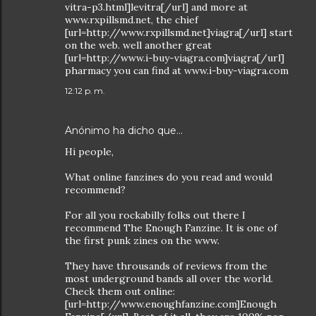
vitra-p3.html]levitra[/url] and more at
www.rxpillsmd.net, the chief
[url=http://www.rxpillsmd.net]viagra[/url] start
on the web. well another great
[url=http://www.i-buy-viagra.com]viagra[/url]
pharmacy you can find at www.i-buy-viagra.com
12:12 p. m.
Anónimo ha dicho que…
Hi people,
What online fanzines do you read and would
recommend?
For all you rockabilly folks out there I
recommend The Enough Fanzine. It is one of
the first punk zines on the www.
They have throusands of reviews from the
most underground bands all over the world.
Check them out online:
[url=http://www.enoughfanzine.com]Enough