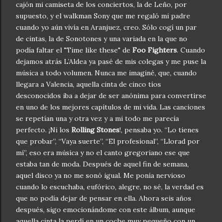
cajón mi camiseta de los conciertos, la de Leño, por
supuesto, y el walkman Sony que me regaló mi padre
cuando yo aún vivía en Aranjuez, creo. Sólo cogí un par
de cintas, la de Sonotones y una variada en la que no
podía faltar el "Time like these" de
Foo Fighters
. Cuando
dejamos atrás L’Aldea ya pasé de mis colegas y me puse la
música a todo volumen. Nunca me imaginé, que, cuando
llegara a Valencia, aquella cinta de cinco tíos
desconocidos iba a dejar de ser anónima para convertirse
en uno de los mejores capítulos de mi vida. Las canciones
se repetían una y otra vez y a mi todo me parecía
perfecto. ¡Ni los
Rolling Stones
!, pensaba yo. “Lo tienes
que probar”, “Vaya suerte”, “El profesional”, “Llorad por
mí”, eso era música y no el canto gregoriano ese que
estaba tan de moda. Después de aquel fin de semana,
aquel disco ya no me sonó igual. Me ponía nervioso
cuando lo escuchaba, eufórico, alegre, no sé, la verdad es
que no podía dejar de pensar en ella. Ahora seis años
después, sigo emocionándome con este álbum, aunque
aquella cinta la perdí en un coche muy pequeño con un