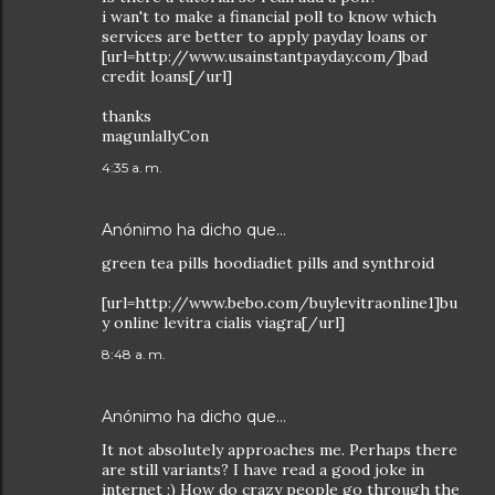
i wan't to make a financial poll to know which
services are better to apply payday loans or
[url=http://www.usainstantpayday.com/]bad
credit loans[/url]
thanks
magunlallyCon
4:35 a. m.
Anónimo ha dicho que…
green tea pills hoodiadiet pills and synthroid
[url=http://www.bebo.com/buylevitraonline1]bu
y online levitra cialis viagra[/url]
8:48 a. m.
Anónimo ha dicho que…
It not absolutely approaches me. Perhaps there
are still variants? I have read a good joke in
internet ;) How do crazy people go through the