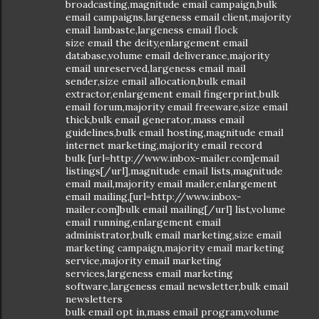
broadcasting,magnitude email campaign,bulk
email campaigns,largeness email client,majority
email lambaste,largeness email flock
size email the deity,enlargement email
database,volume email deliverance,majority
email unreserved,largeness email mail
sender,size email allocation,bulk email
extractor,enlargement email fingerprint,bulk
email forum,majority email freeware,size email
thick,bulk email generator,mass email
guidelines,bulk email hosting,magnitude email
internet marketing,majority email record
bulk [url=http://www.inbox-mailer.com]email
listings[/url],magnitude email lists,magnitude
email mail,majority email mailer,enlargement
email mailing,[url=http://www.inbox-
mailer.com]bulk email mailing[/url] list,volume
email running,enlargement email
administrator,bulk email marketing,size email
marketing campaign,majority email marketing
service,majority email marketing
services,largeness email marketing
software,largeness email newsletter,bulk email
newsletters
bulk email opt in,mass email program,volume