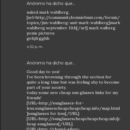
Anónimo ha dicho que…
naked mark wahlberg,
[url=http://community.bonniehunt.com/forum/
topics/jim-wahlberg-and-mark-wahlberg]mark
wahlberg september 11th[/url] mark walberg
penis pictures
gehjfrgghh
4:32 p. m.
Anónimo ha dicho que…
Good day to you!
I’ve been browsing through the section for
quite a long time but was feeling shy to become
part of your society.
today some new cheap sun glasses links for my
friends!
[URL=http://sunglasses-for-
less.sunglassescheapcheapcheap.info/map.html
]sunglasses for less[/URL]
[URL=http://sunglassescheapcheapcheap.info]c
heap sunglasses[/URL]
[URL=http://chanel-silver-