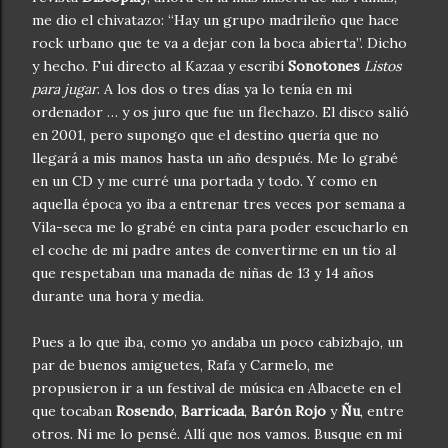
me dio el chivatazo: “Hay un grupo madrileño que hace
rock urbano que te va a dejar con la boca abierta”. Dicho
y hecho. Fui directo al Kazaa y escribí
Sonotones
Listos
para jugar
. A los dos o tres días ya lo tenía en mi
ordenador … y os juro que fue un flechazo. El disco salió
en 2001, pero supongo que el destino quería que no
llegará a mis manos hasta un año después. Me lo grabé
en un CD y me curré una portada y todo. Y como en
aquella época yo iba a entrenar tres veces por semana a
Vila-seca me lo grabé en cinta para poder escucharlo en
el coche de mi padre antes de convertirme en un tío al
que respetaban una manada de niñas de 13 y 14 años
durante una hora y media.
Pues a lo que iba, como yo andaba un poco cabizbajo, un
par de buenos amiguetes, Rafa y Carmelo, me
propusieron ir a un festival de música en Albacete en el
que tocaban
Rosendo
,
Barricada
,
Barón Rojo
y
Ñu
, entre
otros. Ni me lo pensé. Allí que nos vamos. Busque en mi