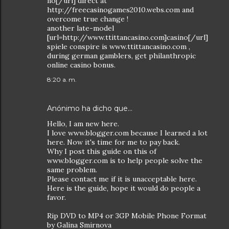
no[/url] direct at
http://freecasinogames2010.webs.com and
overcome true change !
another late-model
[url=http://www.ttittancasino.com]casino[/url]
spiele conspire is www.ttittancasino.com ,
during german gamblers, get philanthropic
online casino bonus.
8:20 a. m.
Anónimo ha dicho que…
Hello, I am new here.
I love www.blogger.com because I learned a lot
here. Now it's time for me to pay back.
Why I post this guide on this of
www.blogger.com is to help people solve the
same problem.
Please contact me if it is unacceptable here.
Here is the guide, hope it would do people a
favor.
Rip DVD to MP4 or 3GP Mobile Phone Format
by Galina Smirnova