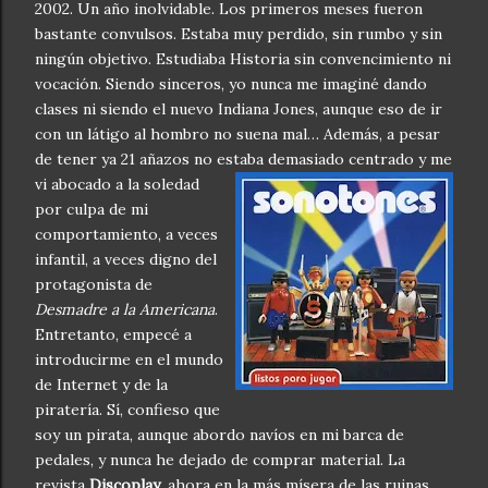
2002. Un año inolvidable. Los primeros meses fueron
bastante convulsos. Estaba muy perdido, sin rumbo y sin
ningún objetivo. Estudiaba Historia sin convencimiento ni
vocación. Siendo sinceros, yo nunca me imaginé dando
clases ni siendo el nuevo Indiana Jones, aunque eso de ir
con un látigo al hombro no suena mal… Además, a pesar
de tener ya 21 añazos no estaba demasiado centrado y me
vi abo
cado a la soledad
por culpa de mi
comportamiento, a veces
infantil, a veces digno del
protagonista de
Desmadre a la Americana
.
Entretanto, empecé a
introducirme en el mundo
de Internet y de la
piratería. Sí, confieso que
soy un pirata, aunque abordo navíos en mi barca de
pedales, y nunca he dejado de comprar material. La
revista
Discoplay
, ahora en la más mísera de las ruinas,