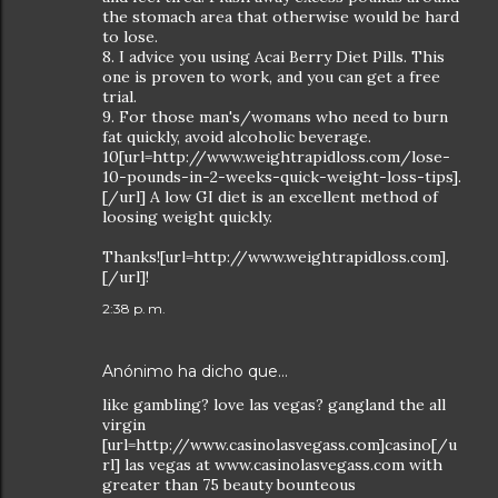
the stomach area that otherwise would be hard
to lose.
8. I advice you using Acai Berry Diet Pills. This
one is proven to work, and you can get a free
trial.
9. For those man's/womans who need to burn
fat quickly, avoid alcoholic beverage.
10[url=http://www.weightrapidloss.com/lose-
10-pounds-in-2-weeks-quick-weight-loss-tips].
[/url] A low GI diet is an excellent method of
loosing weight quickly.
Thanks![url=http://www.weightrapidloss.com].
[/url]!
2:38 p. m.
Anónimo ha dicho que…
like gambling? love las vegas? gangland the all
virgin
[url=http://www.casinolasvegass.com]casino[/u
rl] las vegas at www.casinolasvegass.com with
greater than 75 beauty bounteous