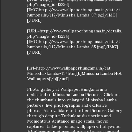
php?image_id=13236]
[IMG]http://www.wallpaperhungama.in/data/t
humbnails/117/Minissha Lamba-87.jpg[/IMG]
[/URL]
[URL=http://www.wallpaperhungama.in/details.
php?image_id=13234]
[IMG]http://www.wallpaperhungama.in/data/t
humbnails/117/Minissha Lamba-85.jpg[/IMG]
[/URL]
[url=http://www.wallpaperhungama.in/cat-
Minissha-Lamba-117.htm][b]Minissha Lamba Hot
Wallpapers[/b][/url]
Photo gallery at WallpaperHungama.in is
dedicated to Minissha Lamba Pictures. Click on
the thumbnails into enlarged Minissha Lamba
pictures, live photographs and exclusive
photos. Also validate out other Pictures Gallery
through despite Turbulent distinction and
Momentous Acutance image scans, movie
captures, talkie promos, wallpapers, hollywood
& bollywood pictures, photos of actresses and