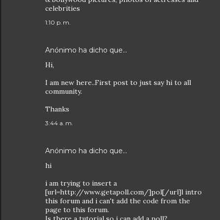
celebrities
1:10 p. m.
Anónimo ha dicho que…
Hi,
I am new here..First post to just say hi to all
community.
Thanks
3:44 a. m.
Anónimo ha dicho que…
hi
i am trying to insert a
[url=http://www.getapoll.com/]pol[/url]l intro
this forum and i can't add the code from the
page to this forum.
Is there a tutorial so i can add a poll?