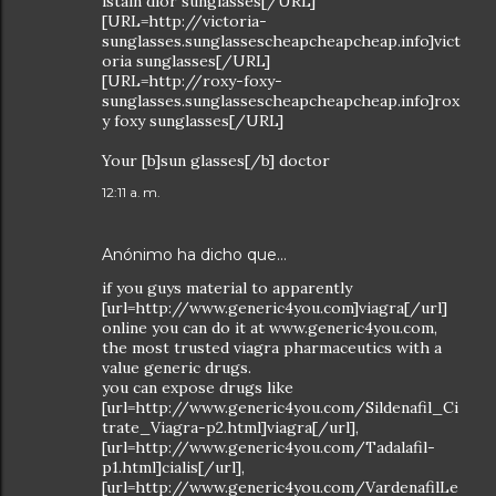
istain dior sunglasses[/URL]
[URL=http://victoria-
sunglasses.sunglassescheapcheapcheap.info]vict
oria sunglasses[/URL]
[URL=http://roxy-foxy-
sunglasses.sunglassescheapcheapcheap.info]rox
y foxy sunglasses[/URL]
Your [b]sun glasses[/b] doctor
12:11 a. m.
Anónimo ha dicho que…
if you guys material to apparently
[url=http://www.generic4you.com]viagra[/url]
online you can do it at www.generic4you.com,
the most trusted viagra pharmaceutics with a
value generic drugs.
you can expose drugs like
[url=http://www.generic4you.com/Sildenafil_Ci
trate_Viagra-p2.html]viagra[/url],
[url=http://www.generic4you.com/Tadalafil-
p1.html]cialis[/url],
[url=http://www.generic4you.com/VardenafilLe