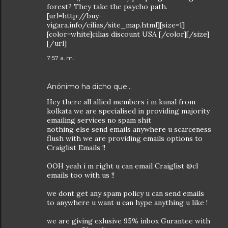
forest? They take the psycho path.
[url=http://buy-
vigara.info/cilias/site_map.html][size=1]
[color=white]cilias discount USA [/color][/size]
[/url]
7:57 a. m.
Anónimo ha dicho que…
Hey there all allied members i m kunal from
kolkata we are specialised in providing majority
emailing services no spam shit
nothing else send emails anywhere u scarceness
flush with we are providing emails options to
Craiglist Emails !!
OOH yeah i m right u can email Craiglist @cl
emails too with us !!
we dont get any spam policy u can send emails
to anywhere u want u can hype anything u like !
we are giving exlusive 95% inbox Gurantee with