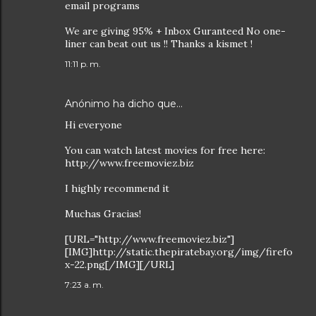
email programs
We are giving 95% + Inbox Guranteed No one-
liner can beat out us !! Thanks a kismet !
11:11 p. m.
Anónimo ha dicho que…
Hi everyone
You can watch latest movies for free here:
http://www.freemoviez.biz
I highly recommend it
Muchas Gracias!
[URL="http://www.freemoviez.biz"]
[IMG]http://static.thepiratebay.org/img/firefo
x-22.png[/IMG][/URL]
7:23 a. m.