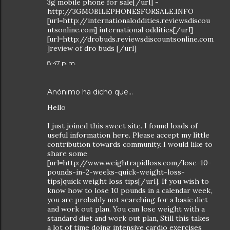
3g mobile phone for sale[/url] -
http://3GMOBILEPHONESFORSALE.INFO
[url=http://internationaloddities.reviewsdiscou
ntsonline.com] international oddities[/url]
[url=http://drobuds.reviewsdiscountsonline.com
]review of dro buds [/url]
8:47 p. m.
Anónimo ha dicho que…
Hello
I just joined this sweet site. I found loads of
useful information here. Please accept my little
contribution towards community. I would like to
share some
[url=http://www.weightrapidloss.com/lose-10-
pounds-in-2-weeks-quick-weight-loss-
tips]quick weight loss tips[/url]. If you wish to
know how to lose 10 pounds in a calendar week,
you are probably not searching for a basic diet
and work out plan. You can lose weight with a
standard diet and work out plan, Still this takes
a lot of time doing intensive cardio exercises