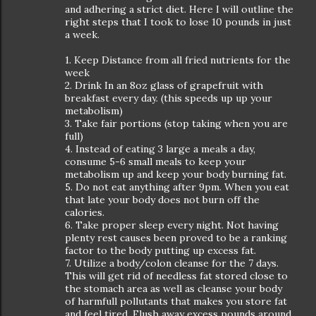
and adhering a strict diet. Here I will outline the
right steps that I took to lose 10 pounds in just
a week.
1. Keep Distance from all fried nutrients for the
week
2. Drink In an 8oz glass of grapefruit with
breakfast every day. (this speeds up up your
metabolism)
3. Take fair portions (stop taking when you are
full)
4. Instead of eating 3 large a meals a day,
consume 5-6 small meals to keep your
metabolism up and keep your body burning fat.
5. Do not eat anything after 9pm. When you eat
that late your body does not burn off the
calories.
6. Take proper sleep every night. Not having
plenty rest causes been proved to be a ranking
factor to the body putting up excess fat.
7. Utilize a body/colon cleanse for the 7 days.
This will get rid of needless fat stored close to
the stomach area as well as cleanse your body
of harmfull pollutants that makes you store fat
and feel tired. Flush away excess pounds around