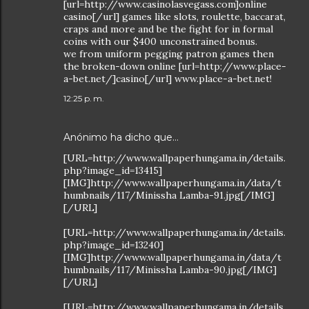
[url=http://www.casinolasvegass.com]online
casino[/url] games like slots, roulette, baccarat,
craps and more and be the fight for in formal
coins with our $400 unconstrained bonus.
we from uniform pegging patron games then
the broken-down online [url=http://www.place-
a-bet.net/]casino[/url] www.place-a-bet.net!
12:25 p. m.
Anónimo ha dicho que…
[URL=http://www.wallpaperhungama.in/details.
php?image_id=13415]
[IMG]http://www.wallpaperhungama.in/data/t
humbnails/117/Minissha Lamba-91.jpg[/IMG]
[/URL]
[URL=http://www.wallpaperhungama.in/details.
php?image_id=13240]
[IMG]http://www.wallpaperhungama.in/data/t
humbnails/117/Minissha Lamba-90.jpg[/IMG]
[/URL]
[URL=http://www.wallpaperhungama.in/details.