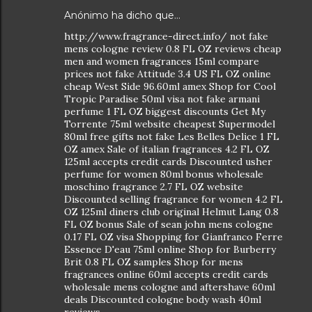
Anónimo ha dicho que…
http://www.fragrance-direct.info/ not fake
mens cologne review 0.8 FL OZ reviews cheap
men and women fragrances 15ml compare
prices not fake Attitude 3.4 US FL OZ online
cheap West Side 96.60ml amex Shop for Cool
Tropic Paradise 50ml visa not fake armani
perfume 1 FL OZ biggest discounts Get My
Torrente 75ml website cheapest Supermodel
80ml free gifts not fake Les Belles Delice 1 FL
OZ amex Sale of italian fragrances 4.2 FL OZ
125ml accepts credit cards Discounted usher
perfume for women 80ml bonus wholesale
moschino fragrance 2.7 FL OZ website
Discounted selling fragrance for women 4.2 FL
OZ 125ml diners club original Helmut Lang 0.8
FL OZ bonus Sale of sean john mens cologne
0.17 FL OZ visa Shopping for Gianfranco Ferre
Essence D'eau 75ml online Shop for Burberry
Brit 0.8 FL OZ samples Shop for mens
fragrances online 60ml accepts credit cards
wholesale mens cologne and aftershave 60ml
deals Discounted cologne body wash 40ml