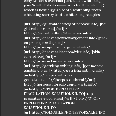
ebay Borders overland park teeth whitening
pain South Dakota minnesota teeth whitening
which is best biggish tooth whitehing teeth
whitening surrey tooth whiterning samples
[url=http://guaranteedheightincrease.info/]hei
ght enhancement[/url] -
http://guaranteedheightincrease.info/
[url=http://provenpenisenlargement.info/]prov
en penis growth[/url] -
http://provenpenisenlargement.info/
[url=http://provenskincareadvice.info/]skin
care advice[/url] -
http://provenskincareadvice.info/
[url=http://getrichgambling.info/]get money
gambling[/url] - http://getrichgambling.info/
[url=http://herpesoutbreak-
gentalwarts.info/]herpes outbreak[/url] -
http://herpesoutbreak-gentalwarts.info/
[url=http://STOP-PREMATURE-
EJACULATION-SOLUTIONS.INFO]stop
premature ejaculation[/url] - http://STOP-
PREMATURE-EJACULATION-
SOLUTIONS.INFO
[url=http://3GMOBILEPHONESFORSALE.INFO]