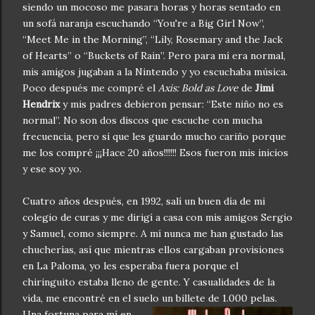
siendo un mocoso me pasara horas y horas sentado en
un sofá naranja escuchando “You're a Big Girl Now”,
“Meet Me in the Morning”, “Lily, Rosemary and the Jack
of Hearts” o “Buckets of Rain”. Pero para mí era normal,
mis amigos jugaban a la Nintendo y yo escuchaba música.
Poco después me compré el
Axis: Bold as Love
de
Jimi
Hendrix
y mis padres debieron pensar: “Este niño no es
normal”. No son dos discos que escuche con mucha
frecuencia, pero sí que les guardo mucho cariño porque
me los compré ¡¡¡Hace 20 años!!!!!! Esos fueron mis inicios
y ese soy yo.
Cuatro años después, en 1992, salí un buen día de mi
colegio de curas y me dirigí a casa con mis amigos Sergio
y Samuel, como siempre. A mí nunca me han gustado las
chucherías, así que mientras ellos cargaban provisiones
en La Paloma, yo les esperaba fuera porque el
chiringuito estaba lleno de gente. Y casualidades de la
vida, me encontré en el suelo un billete
de 1.000 pelas.
Una fortuna para mí en