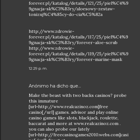
forever.pl/katalog/details/121/25/piel%C4%9
9gnacja-sk%C3%B3ry/aloesowy-zestaw-
tonizuj%C4%85cy-do-cia%C5%82a
http://www.zdrowie-
forever.pl/katalog/details/117/25/piel%C4%9
9gnacja-sk%C3%B3ry/forever-aloe-scrub
http://www.zdrowie-
forever.pl/katalog/details/119/25/piel%C4%9
9gnacja-sk%C3%B3ry/forever-marine-mask
12:29 p. m.
Anónimo ha dicho que…
Make the beast with two backs casinos? probe
this immature
[url=http://www.realcazinoz.com]free
casino[/url] games. advisor and play online
casino games like slots, blackjack, roulette,
baccarat and more at www.realcazinoz.com .
you can also probe our lately
[url=http://freecasinogames2010.webs.com]casi